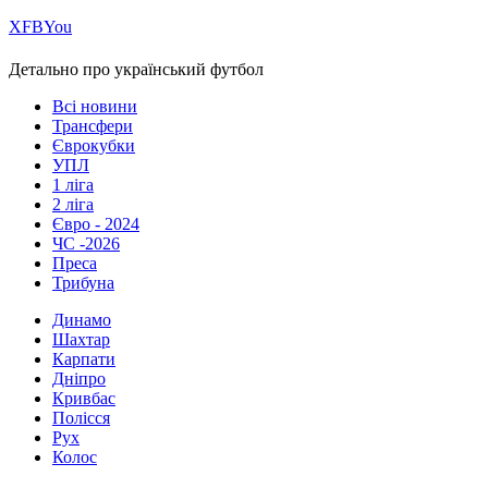
Х
FB
You
Детально про український футбол
Всі новини
Трансфери
Єврокубки
УПЛ
1 ліга
2 ліга
Євро - 2024
ЧС -2026
Преса
Трибуна
Динамо
Шахтар
Карпати
Дніпро
Кривбас
Полісся
Рух
Колос