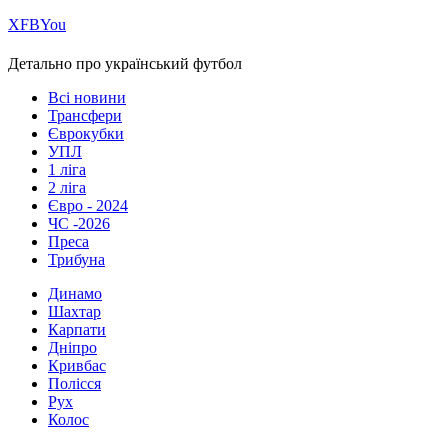
Х
FB
You
Детально про український футбол
Всі новини
Трансфери
Єврокубки
УПЛ
1 ліга
2 ліга
Євро - 2024
ЧС -2026
Преса
Трибуна
Динамо
Шахтар
Карпати
Дніпро
Кривбас
Полісся
Рух
Колос