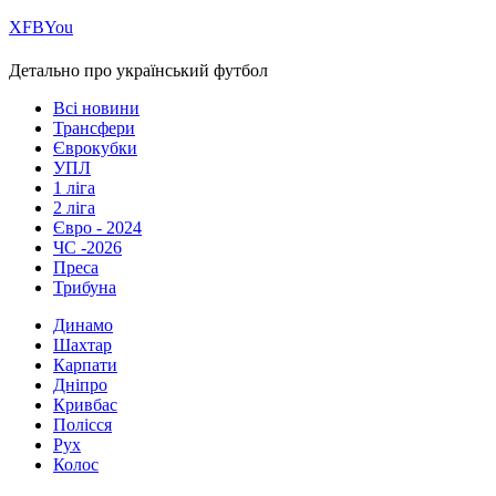
Х
FB
You
Детально про український футбол
Всі новини
Трансфери
Єврокубки
УПЛ
1 ліга
2 ліга
Євро - 2024
ЧС -2026
Преса
Трибуна
Динамо
Шахтар
Карпати
Дніпро
Кривбас
Полісся
Рух
Колос