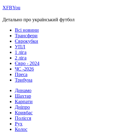
Х
FB
You
Детально про український футбол
Всі новини
Трансфери
Єврокубки
УПЛ
1 ліга
2 ліга
Євро - 2024
ЧС -2026
Преса
Трибуна
Динамо
Шахтар
Карпати
Дніпро
Кривбас
Полісся
Рух
Колос