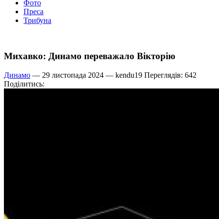
Фото
Преса
Трибуна
Михавко: Динамо переважало Вікторію
Динамо
— 29 листопада 2024 —
kendu19
Переглядів: 642
Поділитись: