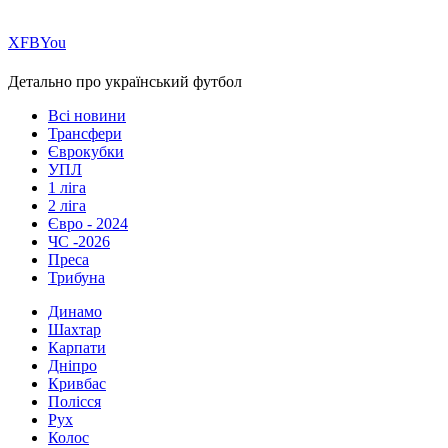
Х
FB
You
Детально про український футбол
Всі новини
Трансфери
Єврокубки
УПЛ
1 ліга
2 ліга
Євро - 2024
ЧС -2026
Преса
Трибуна
Динамо
Шахтар
Карпати
Дніпро
Кривбас
Полісся
Рух
Колос