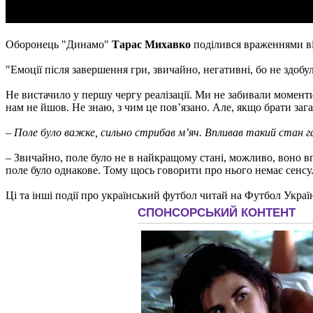
Оборонець "Динамо"
Тарас Михавко
поділився враженнями від
"Емоції після завершення гри, звичайно, негативні, бо не здобу
Не вистачило у першу чергу реалізації. Ми не забивали моменти
нам не йшов. Не знаю, з чим це повʼязано. Але, якщо брати зага
– Поле було важке, сильно стрибав м’яч. Впливав такий стан га
– Звичайно, поле було не в найкращому стані, можливо, воно впл
поле було однакове. Тому щось говорити про нього немає сенсу.
Ці та інші події про український футбол читай на Футбол Украї