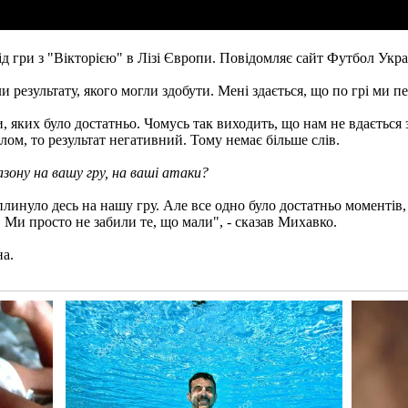
 гри з "Вікторією" в Лізі Європи. Повідомляє сайт Футбол Укра
ли результату, якого могли здобути. Мені здається, що по грі ми 
, яких було достатньо. Чомусь так виходить, що нам не вдається 
лом, то результат негативний. Тому немає більше слів.
зону на вашу гру, на ваші атаки?
инуло десь на нашу гру. Але все одно було достатньо моментів, щ
 Ми просто не забили те, що мали", - сказав Михавко.
на.