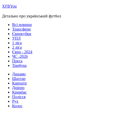
Х
FB
You
Детально про український футбол
Всі новини
Трансфери
Єврокубки
УПЛ
1 ліга
2 ліга
Євро - 2024
ЧС -2026
Преса
Трибуна
Динамо
Шахтар
Карпати
Дніпро
Кривбас
Полісся
Рух
Колос