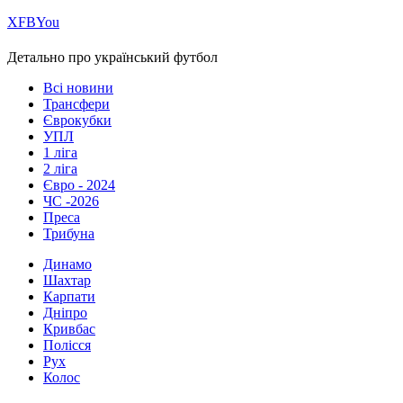
Х
FB
You
Детально про український футбол
Всі новини
Трансфери
Єврокубки
УПЛ
1 ліга
2 ліга
Євро - 2024
ЧС -2026
Преса
Трибуна
Динамо
Шахтар
Карпати
Дніпро
Кривбас
Полісся
Рух
Колос