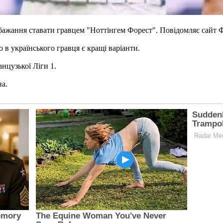
бажання ставати гравцем "Ноттінгем Форест". Повідомляє сайт Ф
в українського гравця є кращі варіанти.
нцузької Ліги 1.
на.