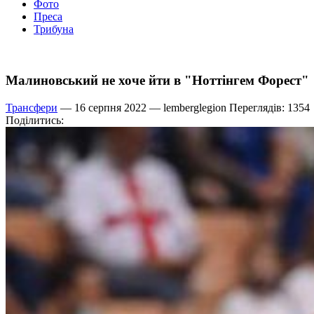
Фото
Преса
Трибуна
Малиновський не хоче йти в "Ноттінгем Форест"
Трансфери
— 16 серпня 2022 —
lemberglegion
Переглядів: 1354
Поділитись: