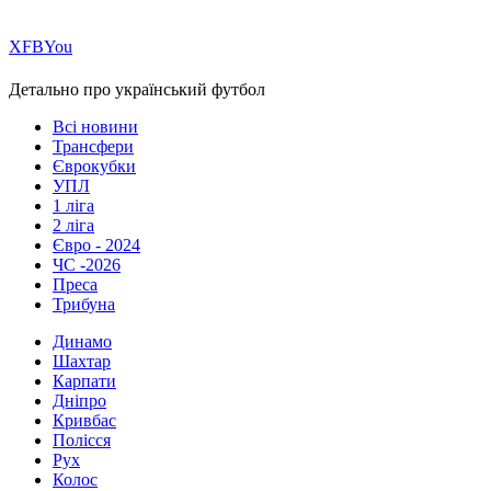
Х
FB
You
Детально про український футбол
Всі новини
Трансфери
Єврокубки
УПЛ
1 ліга
2 ліга
Євро - 2024
ЧС -2026
Преса
Трибуна
Динамо
Шахтар
Карпати
Дніпро
Кривбас
Полісся
Рух
Колос