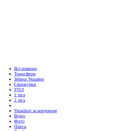
Всі новини
Трансфери
Збірна України
Єврокубки
УПЛ
1 ліга
2 ліга
Українці за кордоном
Відео
Фото
Преса