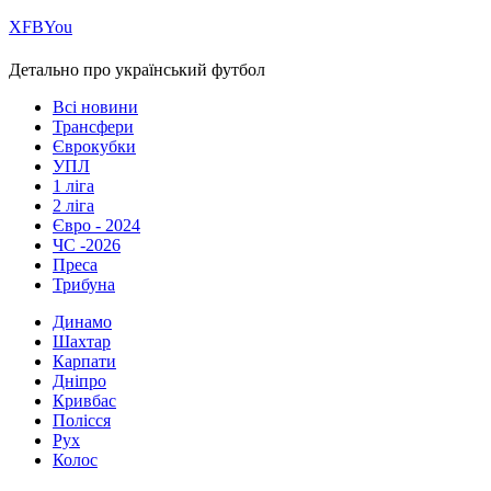
Х
FB
You
Детально про український футбол
Всі новини
Трансфери
Єврокубки
УПЛ
1 ліга
2 ліга
Євро - 2024
ЧС -2026
Преса
Трибуна
Динамо
Шахтар
Карпати
Дніпро
Кривбас
Полісся
Рух
Колос