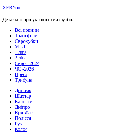
Х
FB
You
Детально про український футбол
Всі новини
Трансфери
Єврокубки
УПЛ
1 ліга
2 ліга
Євро - 2024
ЧС -2026
Преса
Трибуна
Динамо
Шахтар
Карпати
Дніпро
Кривбас
Полісся
Рух
Колос