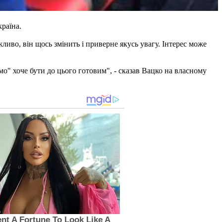
раїна.
во, він щось змінить і приверне якусь увагу. Інтерес може
о" хоче бути до цього готовим", - сказав Вацко на власному