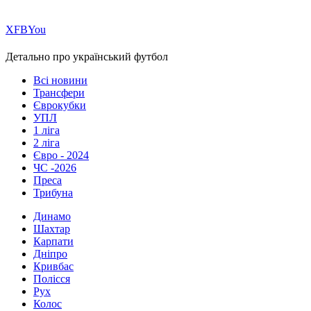
Х
FB
You
Детально про український футбол
Всі новини
Трансфери
Єврокубки
УПЛ
1 ліга
2 ліга
Євро - 2024
ЧС -2026
Преса
Трибуна
Динамо
Шахтар
Карпати
Дніпро
Кривбас
Полісся
Рух
Колос