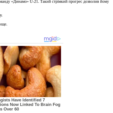
 команду «Динамо» U-21. Такий стрімкий прогрес дозволив йому
у.
вище.