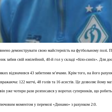
нено демонструвати свою майстерність на футбольному полі. П
ик забив свій ювілейний, 40-й гол у складі «біло-синіх». Для д
 яких відзначився 43 забитими м’ячами. Крім того, на його раху
вражаюча: 122 матчі, 48 голів та 16 асистів. Це дозволяє йому м
 він уже чотири рази розписався у воротах суперників, що робит
ключовим моментом у перемозі «Динамо» з рахунком 2:0.