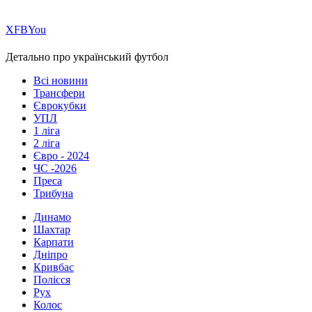
Х
FB
You
Детально про український футбол
Всі новини
Трансфери
Єврокубки
УПЛ
1 ліга
2 ліга
Євро - 2024
ЧС -2026
Преса
Трибуна
Динамо
Шахтар
Карпати
Дніпро
Кривбас
Полісся
Рух
Колос