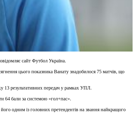
овідомляє сайт Футбол Україна.
осягнення цього показника Ванату знадобилося 75 матчів, що
нку 13 результативних передач у рамках УПЛ.
ати 64 бали за системою «гол+пас».
ь його одним із головних претендентів на звання найкращого