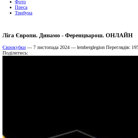
Фото
Преса
Трибуна
Ліга Європи. Динамо - Ференцварош. ОНЛАЙН
Єврокубки
— 7 листопада 2024 —
lemberglegion
Переглядів: 19
Поділитись: