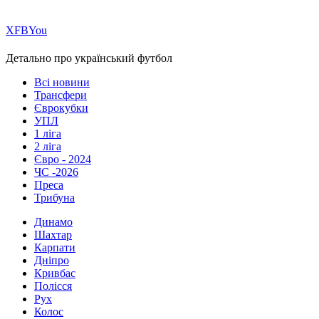
Х
FB
You
Детально про український футбол
Всі новини
Трансфери
Єврокубки
УПЛ
1 ліга
2 ліга
Євро - 2024
ЧС -2026
Преса
Трибуна
Динамо
Шахтар
Карпати
Дніпро
Кривбас
Полісся
Рух
Колос