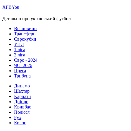
Х
FB
You
Детально про український футбол
Всі новини
Трансфери
Єврокубки
УПЛ
1 ліга
2 ліга
Євро - 2024
ЧС -2026
Преса
Трибуна
Динамо
Шахтар
Карпати
Дніпро
Кривбас
Полісся
Рух
Колос