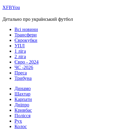
Х
FB
You
Детально про український футбол
Всі новини
Трансфери
Єврокубки
УПЛ
1 ліга
2 ліга
Євро - 2024
ЧС -2026
Преса
Трибуна
Динамо
Шахтар
Карпати
Дніпро
Кривбас
Полісся
Рух
Колос