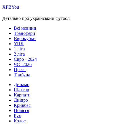
Х
FB
You
Детально про український футбол
Всі новини
Трансфери
Єврокубки
УПЛ
1 ліга
2 ліга
Євро - 2024
ЧС -2026
Преса
Трибуна
Динамо
Шахтар
Карпати
Дніпро
Кривбас
Полісся
Рух
Колос