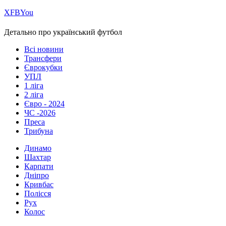
Х
FB
You
Детально про український футбол
Всі новини
Трансфери
Єврокубки
УПЛ
1 ліга
2 ліга
Євро - 2024
ЧС -2026
Преса
Трибуна
Динамо
Шахтар
Карпати
Дніпро
Кривбас
Полісся
Рух
Колос