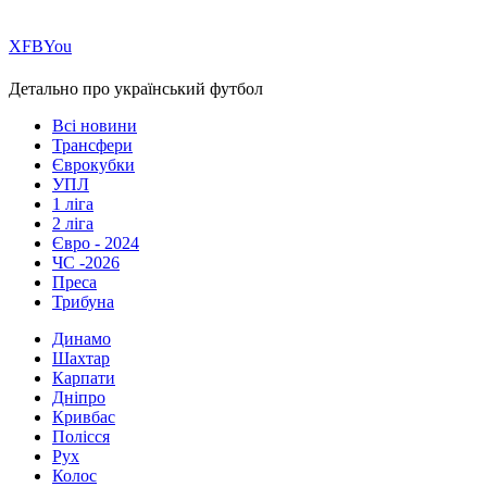
Х
FB
You
Детально про український футбол
Всі новини
Трансфери
Єврокубки
УПЛ
1 ліга
2 ліга
Євро - 2024
ЧС -2026
Преса
Трибуна
Динамо
Шахтар
Карпати
Дніпро
Кривбас
Полісся
Рух
Колос