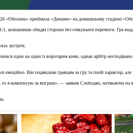
025/26 «Оболонь» приймала «Динамо» на домашньому стадіоні «Об
1, залишивши обидві сторони без очікуваної перемоги. Гра видал
ах зустрічі.
ився один на один із воротарем киян, однак арбітр несподівано
 емоційно. Він подякував гравцям за гру та їхній характер, але 
в, то я компенсую за виграш», — заявив Слободян, натякаючи на 
на.