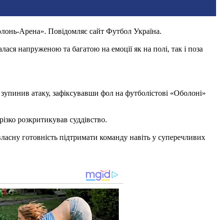
олонь-Арена». Повідомляє сайт Футбол Україна.
ася напруженою та багатою на емоції як на полі, так і поза
 зупинив атаку, зафіксувавши фол на футболістові «Оболоні»
різко розкритикував суддівство.
власну готовність підтримати команду навіть у суперечливих