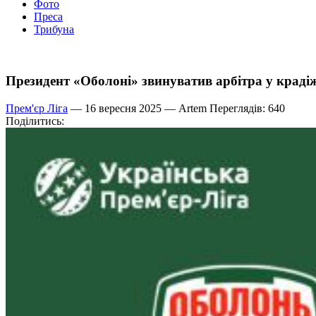
Фото
Преса
Трибуна
Президент «Оболоні» звинуватив арбітра у краді
Прем'єр Ліга
— 16 вересня 2025 —
Artem
Переглядів: 640
Поділитись: