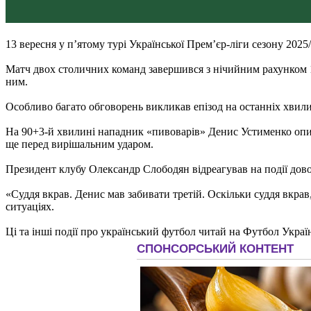
13 вересня у п’ятому турі Української Прем’єр-ліги сезону 2
Матч двох столичних команд завершився з нічийним рахунком 1:
ним.
Особливо багато обговорень викликав епізод на останніх хвилин
На 90+3-й хвилині нападник «пивоварів» Денис Устименко опин
ще перед вирішальним ударом.
Президент клубу Олександр Слободян відреагував на події доволі
«Суддя вкрав. Денис мав забивати третій. Оскільки суддя вкра
ситуаціях.
Ці та інші події про український футбол читай на Футбол Украї