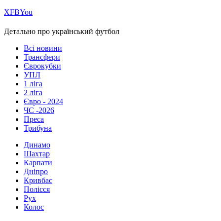
Х
FB
You
Детально про український футбол
Всі новини
Трансфери
Єврокубки
УПЛ
1 ліга
2 ліга
Євро - 2024
ЧС -2026
Преса
Трибуна
Динамо
Шахтар
Карпати
Дніпро
Кривбас
Полісся
Рух
Колос