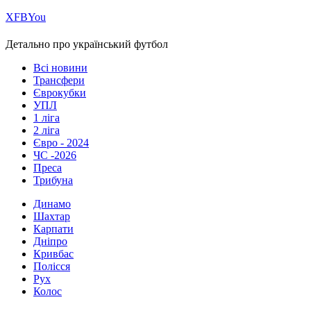
Х
FB
You
Детально про український футбол
Всі новини
Трансфери
Єврокубки
УПЛ
1 ліга
2 ліга
Євро - 2024
ЧС -2026
Преса
Трибуна
Динамо
Шахтар
Карпати
Дніпро
Кривбас
Полісся
Рух
Колос