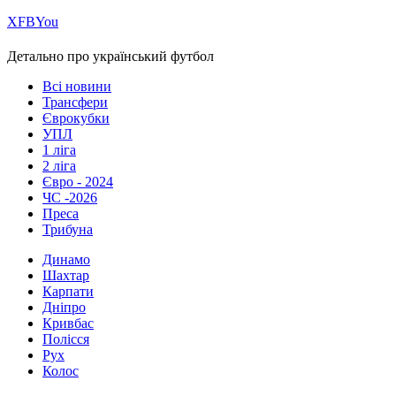
Х
FB
You
Детально про український футбол
Всі новини
Трансфери
Єврокубки
УПЛ
1 ліга
2 ліга
Євро - 2024
ЧС -2026
Преса
Трибуна
Динамо
Шахтар
Карпати
Дніпро
Кривбас
Полісся
Рух
Колос