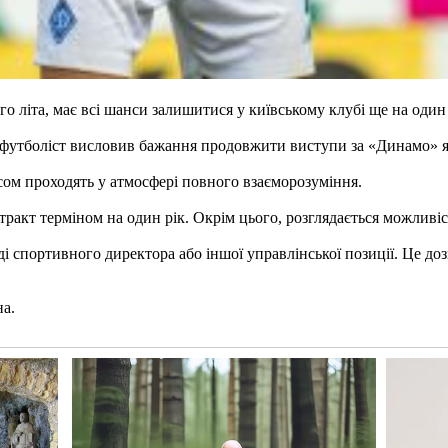
о літа, має всі шанси залишитися у київському клубі ще на один
, футболіст висловив бажання продовжити виступи за «Динамо» як
ом проходять у атмосфері повного взаєморозуміння.
ракт терміном на один рік. Окрім цього, розглядається можливіс
ді спортивного директора або іншої управлінської позиції. Це 
на.