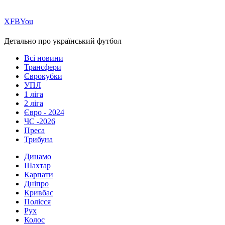
Х
FB
You
Детально про український футбол
Всі новини
Трансфери
Єврокубки
УПЛ
1 ліга
2 ліга
Євро - 2024
ЧС -2026
Преса
Трибуна
Динамо
Шахтар
Карпати
Дніпро
Кривбас
Полісся
Рух
Колос