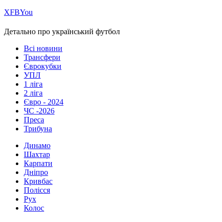
Х
FB
You
Детально про український футбол
Всі новини
Трансфери
Єврокубки
УПЛ
1 ліга
2 ліга
Євро - 2024
ЧС -2026
Преса
Трибуна
Динамо
Шахтар
Карпати
Дніпро
Кривбас
Полісся
Рух
Колос