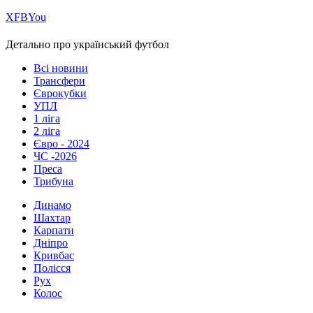
Х
FB
You
Детально про український футбол
Всі новини
Трансфери
Єврокубки
УПЛ
1 ліга
2 ліга
Євро - 2024
ЧС -2026
Преса
Трибуна
Динамо
Шахтар
Карпати
Дніпро
Кривбас
Полісся
Рух
Колос