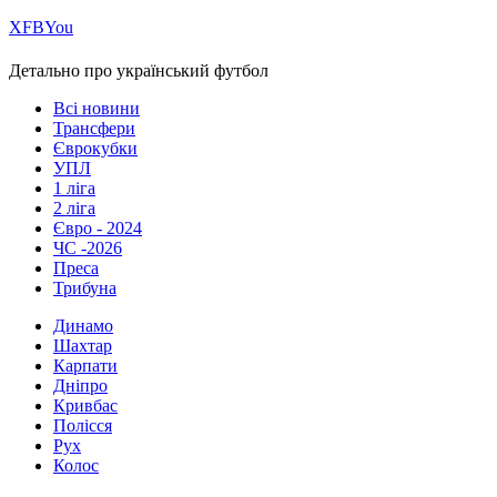
Х
FB
You
Детально про український футбол
Всі новини
Трансфери
Єврокубки
УПЛ
1 ліга
2 ліга
Євро - 2024
ЧС -2026
Преса
Трибуна
Динамо
Шахтар
Карпати
Дніпро
Кривбас
Полісся
Рух
Колос