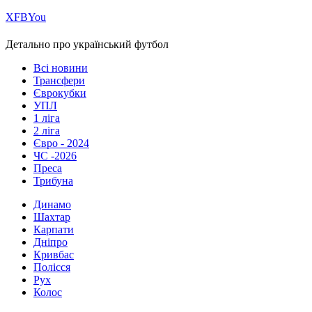
Х
FB
You
Детально про український футбол
Всі новини
Трансфери
Єврокубки
УПЛ
1 ліга
2 ліга
Євро - 2024
ЧС -2026
Преса
Трибуна
Динамо
Шахтар
Карпати
Дніпро
Кривбас
Полісся
Рух
Колос