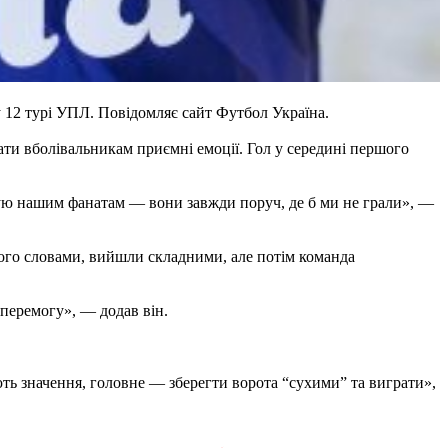
 12 турі УПЛ. Повідомляє сайт Футбол Україна.
ти вболівальникам приємні емоції. Гол у середині першого
кую нашим фанатам — вони завжди поруч, де б ми не грали», —
ого словами, вийшли складними, але потім команда
перемогу», — додав він.
ть значення, головне — зберегти ворота “сухими” та виграти»,