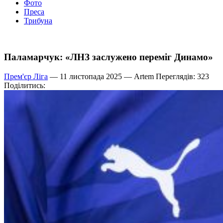
Фото
Преса
Трибуна
Паламарчук: «ЛНЗ заслужено переміг Динамо»
Прем'єр Ліга
— 11 листопада 2025 —
Artem
Переглядів: 323
Поділитись: