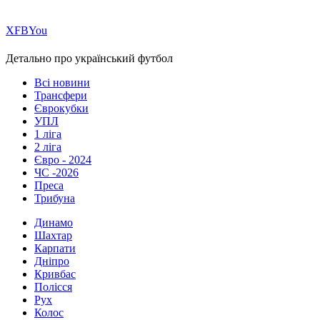
Х
FB
You
Детально про український футбол
Всі новини
Трансфери
Єврокубки
УПЛ
1 ліга
2 ліга
Євро - 2024
ЧС -2026
Преса
Трибуна
Динамо
Шахтар
Карпати
Дніпро
Кривбас
Полісся
Рух
Колос