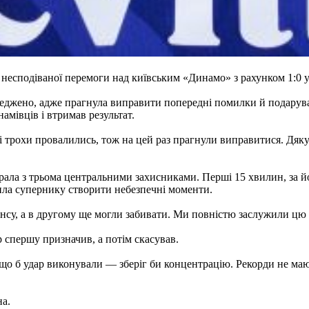
есподіваної перемоги над київським «Динамо» з рахунком 1:0 у
реджено, адже прагнула виправити попередні помилки й подарува
мівців і втримав результат.
рі трохи провалились, тож на цей раз прагнули виправитися. Дя
рала з трьома центральними захисниками. Перші 15 хвилин, за й
лила супернику створити небезпечні моменти.
су, а в другому ще могли забивати. Ми повністю заслужили цю 
р спершу призначив, а потім скасував.
що б удар виконували — зберіг би концентрацію. Рекорди не маю
на.