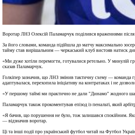
Воротар ЛНЗ Олексій Паламарчук поділився враженнями після н
За його словами, команда підійшла до матчу максимально зосе
тайму став вирішальним — черкаський клуб вистояв натиск дина
«Ми дуже хотіли перемогти, готувалися ретельно. У минулій г
сказав Паламарчук.
Голкіпер зазначив, що ЛНЗ змінив тактичну схему — команда г
адаптувалася, перехопила ініціативу на контратаках і не дозво
«У першому таймі ми практично не дали "Динамо" жодного шан
Паламарчук також прокоментував епізод із пенальті, який арбіт
«Я бачив, що порушення не було, тож залишався спокійним. Як
— відзначив воротар.
Ці та інші події про український футбол читай на Футбол Украї