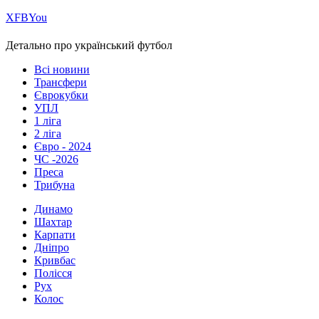
Х
FB
You
Детально про український футбол
Всі новини
Трансфери
Єврокубки
УПЛ
1 ліга
2 ліга
Євро - 2024
ЧС -2026
Преса
Трибуна
Динамо
Шахтар
Карпати
Дніпро
Кривбас
Полісся
Рух
Колос