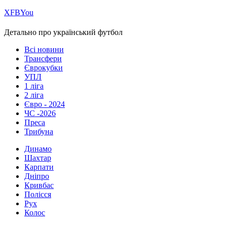
Х
FB
You
Детально про український футбол
Всі новини
Трансфери
Єврокубки
УПЛ
1 ліга
2 ліга
Євро - 2024
ЧС -2026
Преса
Трибуна
Динамо
Шахтар
Карпати
Дніпро
Кривбас
Полісся
Рух
Колос