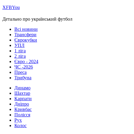
Х
FB
You
Детально про український футбол
Всі новини
Трансфери
Єврокубки
УПЛ
1 ліга
2 ліга
Євро - 2024
ЧС -2026
Преса
Трибуна
Динамо
Шахтар
Карпати
Дніпро
Кривбас
Полісся
Рух
Колос