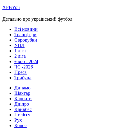
Х
FB
You
Детально про український футбол
Всі новини
Трансфери
Єврокубки
УПЛ
1 ліга
2 ліга
Євро - 2024
ЧС -2026
Преса
Трибуна
Динамо
Шахтар
Карпати
Дніпро
Кривбас
Полісся
Рух
Колос