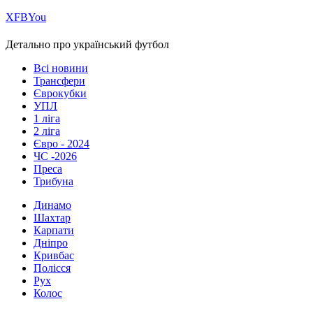
Х
FB
You
Детально про український футбол
Всі новини
Трансфери
Єврокубки
УПЛ
1 ліга
2 ліга
Євро - 2024
ЧС -2026
Преса
Трибуна
Динамо
Шахтар
Карпати
Дніпро
Кривбас
Полісся
Рух
Колос