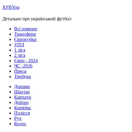
Х
FB
You
Детально про український футбол
Всі новини
Трансфери
Єврокубки
УПЛ
1 ліга
2 ліга
Євро - 2024
ЧС -2026
Преса
Трибуна
Динамо
Шахтар
Карпати
Дніпро
Кривбас
Полісся
Рух
Колос