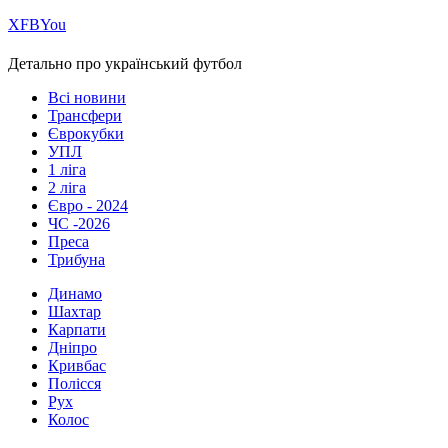
Х
FB
You
Детально про український футбол
Всі новини
Трансфери
Єврокубки
УПЛ
1 ліга
2 ліга
Євро - 2024
ЧС -2026
Преса
Трибуна
Динамо
Шахтар
Карпати
Дніпро
Кривбас
Полісся
Рух
Колос