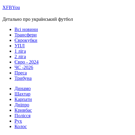
Х
FB
You
Детально про український футбол
Всі новини
Трансфери
Єврокубки
УПЛ
1 ліга
2 ліга
Євро - 2024
ЧС -2026
Преса
Трибуна
Динамо
Шахтар
Карпати
Дніпро
Кривбас
Полісся
Рух
Колос