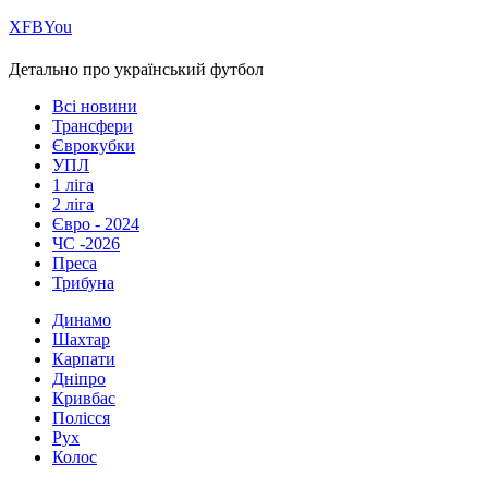
Х
FB
You
Детально про український футбол
Всі новини
Трансфери
Єврокубки
УПЛ
1 ліга
2 ліга
Євро - 2024
ЧС -2026
Преса
Трибуна
Динамо
Шахтар
Карпати
Дніпро
Кривбас
Полісся
Рух
Колос