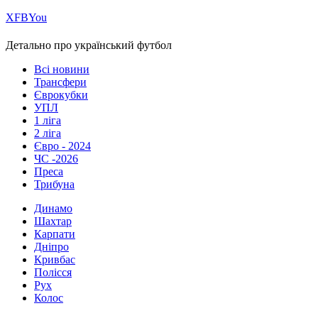
Х
FB
You
Детально про український футбол
Всі новини
Трансфери
Єврокубки
УПЛ
1 ліга
2 ліга
Євро - 2024
ЧС -2026
Преса
Трибуна
Динамо
Шахтар
Карпати
Дніпро
Кривбас
Полісся
Рух
Колос