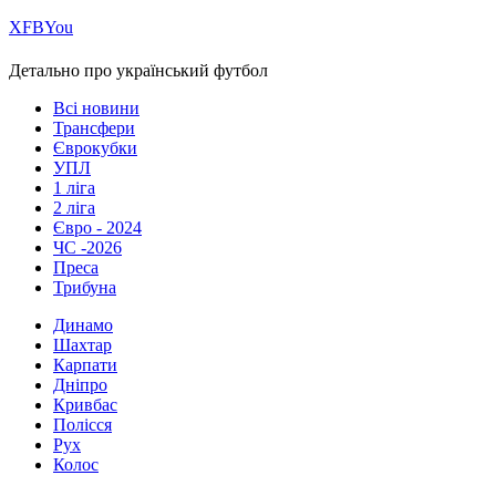
Х
FB
You
Детально про український футбол
Всі новини
Трансфери
Єврокубки
УПЛ
1 ліга
2 ліга
Євро - 2024
ЧС -2026
Преса
Трибуна
Динамо
Шахтар
Карпати
Дніпро
Кривбас
Полісся
Рух
Колос