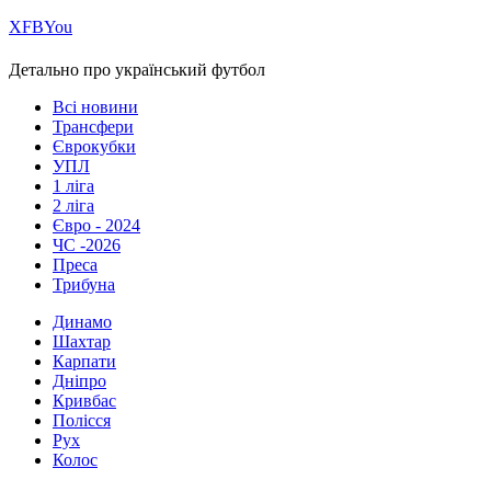
Х
FB
You
Детально про український футбол
Всі новини
Трансфери
Єврокубки
УПЛ
1 ліга
2 ліга
Євро - 2024
ЧС -2026
Преса
Трибуна
Динамо
Шахтар
Карпати
Дніпро
Кривбас
Полісся
Рух
Колос