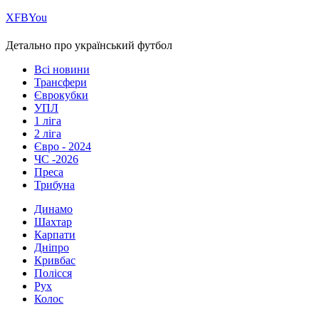
Х
FB
You
Детально про український футбол
Всі новини
Трансфери
Єврокубки
УПЛ
1 ліга
2 ліга
Євро - 2024
ЧС -2026
Преса
Трибуна
Динамо
Шахтар
Карпати
Дніпро
Кривбас
Полісся
Рух
Колос