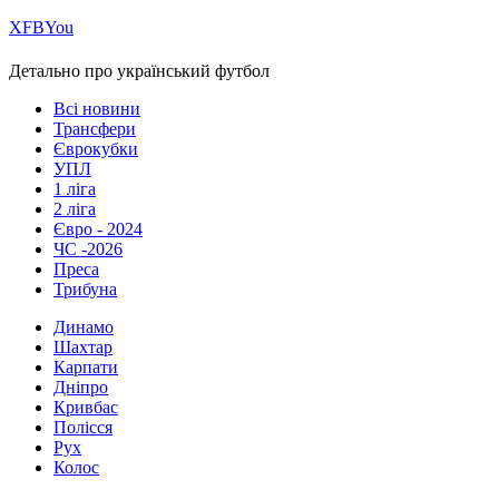
Х
FB
You
Детально про український футбол
Всі новини
Трансфери
Єврокубки
УПЛ
1 ліга
2 ліга
Євро - 2024
ЧС -2026
Преса
Трибуна
Динамо
Шахтар
Карпати
Дніпро
Кривбас
Полісся
Рух
Колос