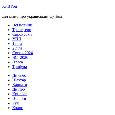
Х
FB
You
Детально про український футбол
Всі новини
Трансфери
Єврокубки
УПЛ
1 ліга
2 ліга
Євро - 2024
ЧС -2026
Преса
Трибуна
Динамо
Шахтар
Карпати
Дніпро
Кривбас
Полісся
Рух
Колос