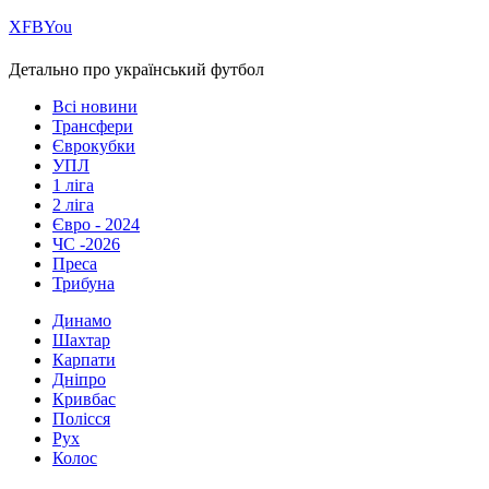
Х
FB
You
Детально про український футбол
Всі новини
Трансфери
Єврокубки
УПЛ
1 ліга
2 ліга
Євро - 2024
ЧС -2026
Преса
Трибуна
Динамо
Шахтар
Карпати
Дніпро
Кривбас
Полісся
Рух
Колос