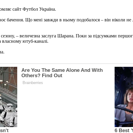
мляє сайт Футбол Україна.
є бачення. Що мені завжди в ньому подобалося – він ніколи не літ
езону, – величезна заслуга Шарана. Поки за підсумками першого 
а власному ютуб-каналі.
на.