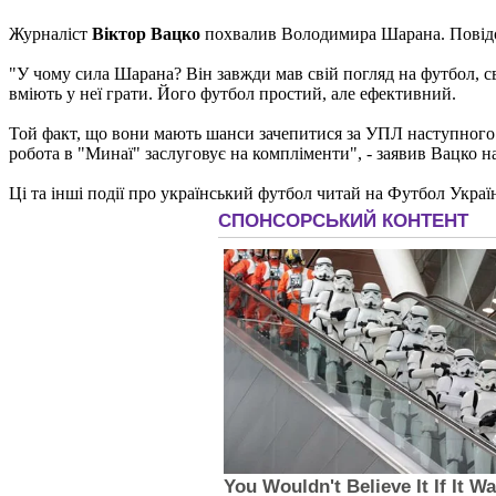
Журналіст
Віктор Вацко
похвалив Володимира Шарана. Повідо
"У чому сила Шарана? Він завжди мав свій погляд на футбол, сво
вміють у неї грати. Його футбол простий, але ефективний.
Той факт, що вони мають шанси зачепитися за УПЛ наступного с
робота в "Минаї" заслуговує на компліменти", - заявив Вацко н
Ці та інші події про український футбол читай на Футбол Украї