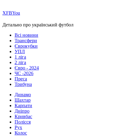
Х
FB
You
Детально про український футбол
Всі новини
Трансфери
Єврокубки
УПЛ
1 ліга
2 ліга
Євро - 2024
ЧС -2026
Преса
Трибуна
Динамо
Шахтар
Карпати
Дніпро
Кривбас
Полісся
Рух
Колос