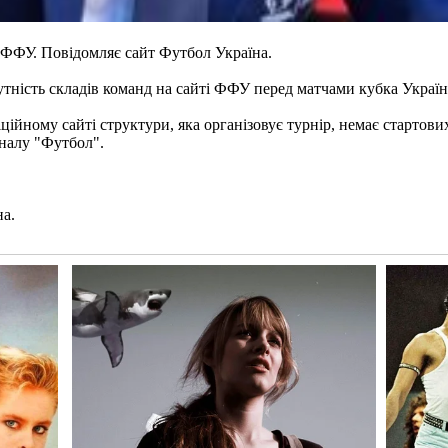
ФФУ. Повідомляє сайт Футбол Україна.
тність складів команд на сайті ФФУ перед матчами кубка Україн
ійному сайті структури, яка організовує турнір, немає стартових с
аналу "Футбол".
на.