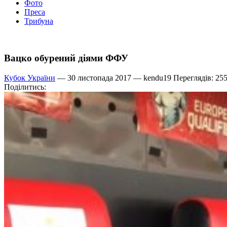
Фото
Преса
Трибуна
Вацко обурений діями ФФУ
Кубок України
— 30 листопада 2017 —
kendu19
Переглядів: 25
Поділитись: