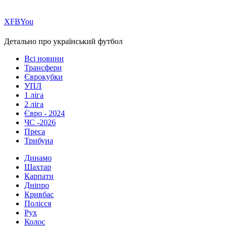
Х
FB
You
Детально про український футбол
Всі новини
Трансфери
Єврокубки
УПЛ
1 ліга
2 ліга
Євро - 2024
ЧС -2026
Преса
Трибуна
Динамо
Шахтар
Карпати
Дніпро
Кривбас
Полісся
Рух
Колос