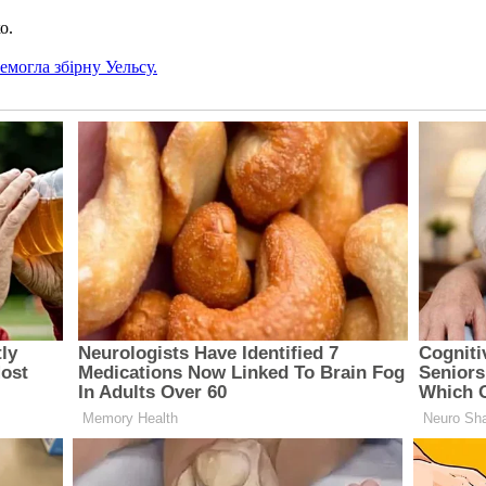
о.
емогла збірну Уельсу.