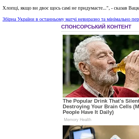
Хлопці, якщо ви двоє щось самі не придумаєте...", - сказав Вацк
Збірна України в останньому матчі невиразно та мінімально пер