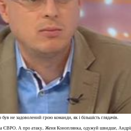
був не задоволений грою команди, як і більшість глядачів.
на ЄВРО. А про атаку.. Женя Коноплянка, одужуй швидше, Андрій