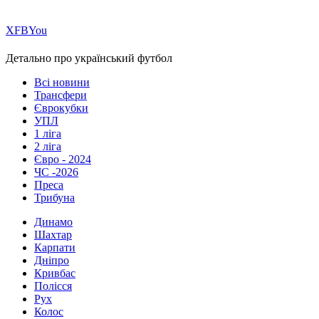
Х
FB
You
Детально про український футбол
Всі новини
Трансфери
Єврокубки
УПЛ
1 ліга
2 ліга
Євро - 2024
ЧС -2026
Преса
Трибуна
Динамо
Шахтар
Карпати
Дніпро
Кривбас
Полісся
Рух
Колос