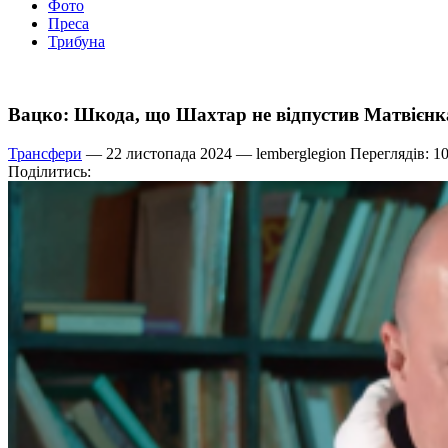
Фото
Преса
Трибуна
Вацко: Шкода, що Шахтар не відпустив Матвієн
Трансфери
— 22 листопада 2024 —
lemberglegion
Переглядів: 1
Поділитись: