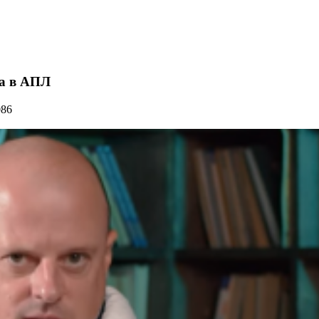
ка в АПЛ
086