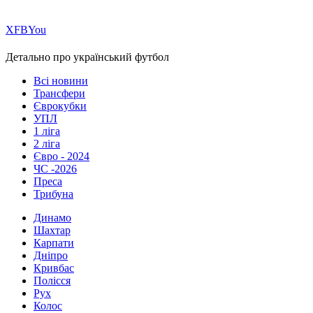
Х
FB
You
Детально про український футбол
Всі новини
Трансфери
Єврокубки
УПЛ
1 ліга
2 ліга
Євро - 2024
ЧС -2026
Преса
Трибуна
Динамо
Шахтар
Карпати
Дніпро
Кривбас
Полісся
Рух
Колос