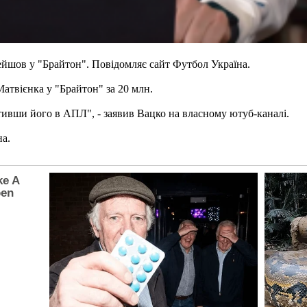
йшов у "Брайтон". Повідомляє сайт Футбол Україна.
твієнка у "Брайтон" за 20 млн.
тивши його в АПЛ", - заявив Вацко на власному ютуб-каналі.
на.