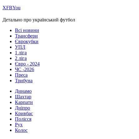
Х
FB
You
Детально про український футбол
Всі новини
Трансфери
Єврокубки
УПЛ
1 ліга
2 ліга
Євро - 2024
ЧС -2026
Преса
Трибуна
Динамо
Шахтар
Карпати
Дніпро
Кривбас
Полісся
Рух
Колос