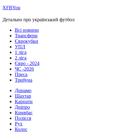
Х
FB
You
Детально про український футбол
Всі новини
Трансфери
Єврокубки
УПЛ
1 ліга
2 ліга
Євро - 2024
ЧС -2026
Преса
Трибуна
Динамо
Шахтар
Карпати
Дніпро
Кривбас
Полісся
Рух
Колос