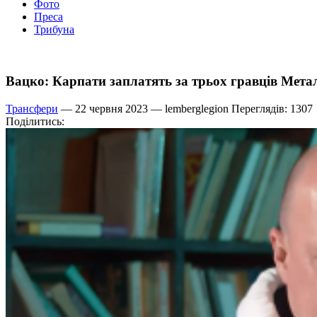
Фото
Преса
Трибуна
Вацко: Карпати заплатять за трьох гравців Метал
Трансфери
— 22 червня 2023 —
lemberglegion
Переглядів: 1307
Поділитись: