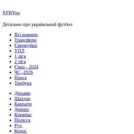
Х
FB
You
Детально про український футбол
Всі новини
Трансфери
Єврокубки
УПЛ
1 ліга
2 ліга
Євро - 2024
ЧС -2026
Преса
Трибуна
Динамо
Шахтар
Карпати
Дніпро
Кривбас
Полісся
Рух
Колос